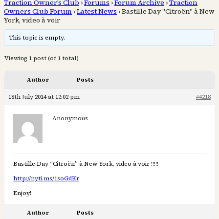
Traction Owner’s Club
›
Forums
›
Forum Archive
›
Traction
Owners Club Forum
›
Latest News
›
Bastille Day "Citroën" à New
York, video à voir
This topic is empty.
Viewing 1 post (of 1 total)
Author
Posts
18th July 2014 at 12:02 pm
#4218
Anonymous
Bastille Day “Citroën” à New York, video à voir !!!!!
http://nyti.ms/1soGdKr
Enjoy!
Author
Posts